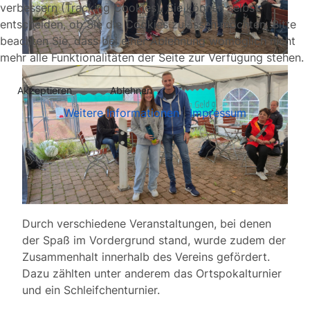
verbessern (Tracking Cookies). Sie können selbst
entscheiden, ob Sie die Cookies zulassen möchten. Bitte
beachten Sie, dass bei einer Ablehnung womöglich nicht
mehr alle Funktionalitäten der Seite zur Verfügung stehen.
Akzeptieren
Ablehnen
Weitere Informationen
|
Impressum
Durch verschiedene Veranstaltungen, bei denen
der Spaß im Vordergrund stand, wurde zudem der
Zusammenhalt innerhalb des Vereins gefördert.
Dazu zählten unter anderem das Ortspokalturnier
und ein Schleifchenturnier.